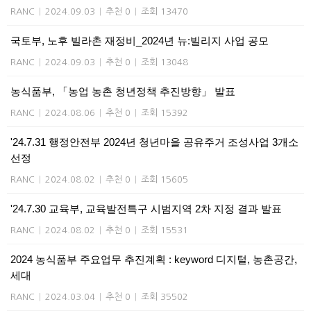
RANC
|
2024.09.03
|
추천 0
|
조회 13470
국토부, 노후 빌라촌 재정비_2024년 뉴:빌리지 사업 공모
RANC
|
2024.09.03
|
추천 0
|
조회 13048
농식품부, 「농업 농촌 청년정책 추진방향」 발표
RANC
|
2024.08.06
|
추천 0
|
조회 15392
'24.7.31 행정안전부 2024년 청년마을 공유주거 조성사업 3개소
선정
RANC
|
2024.08.02
|
추천 0
|
조회 15605
'24.7.30 교육부, 교육발전특구 시범지역 2차 지정 결과 발표
RANC
|
2024.08.02
|
추천 0
|
조회 15531
2024 농식품부 주요업무 추진계획 : keyword 디지털, 농촌공간,
세대
RANC
|
2024.03.04
|
추천 0
|
조회 35502