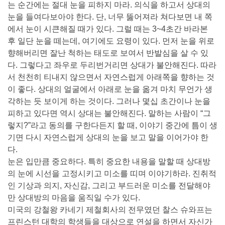
는 순간에는 절대 눈을 피하지 마라. 의식을 하고서 상대의
눈을 들여다보아야 한다. 단, 너무 뚫어져라 쳐다보면 내 쪽
에서 눈이 시큰해질 때가 있다. 그럴 때는 3~4초간 바라본
후 일단 눈을 떼는데, 여기에도 요령이 있다. 먼저 눈을 위로
향해버리면 잘난 척하는 태도로 보여서 반발심을 살 수 있
다. 그렇다고 좌우로 두리번거리면 상대가 불안해진다. 따라
서 천천히 티내지 않으면서 자연스럽게 아래쪽을 향하는 것
이 좋다. 상대의 얼굴에서 아래로 눈을 옮겨 마치 무언가 생
각하는 듯 보이게 하는 것이다. 그러나 몇십 초간이나 눈을
피하고 있다면 역시 상대는 불안해진다. 말하는 사람이 “그
렇지?”라고 동의를 구한다든지 할 때, 이야기 중간에 틈이 생
기면 다시 자연스럽게 상대의 눈을 보고 말을 이어가야 한
다.
눈은 입만큼 중요하다. 특히 중요한 내용을 말할 때 상대방
의 눈에 시선을 고정시키고 미소를 띠며 이야기하라. 진취적
인 기상과 의지, 자신감, 그리고 부드러운 미소를 전달해야
만 상대방의 마음을 움직일 수가 있다.
미국의 강철왕 카네기 제철회사의 전무였던 찰스 슈와프는
프린스턴 대학의 학생들을 대상으로 연설을 하면서 자신가