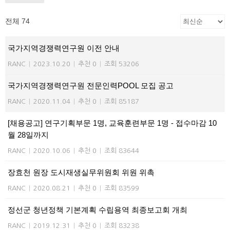
전체 74
국가지역경쟁력연구원 이전 안내
RANC
|
2023.10.20
|
추천 0
|
조회 53206
국가지역경쟁력연구원 전문인력POOL 모집 공고
RANC
|
2020.11.04
|
추천 0
|
조회 85187
[채용공고] 연구기획부문 1명, 교육훈련부문 1명 - 접수마감 10
월 28일까지
RANC
|
2020.10.06
|
추천 0
|
조회 83644
장효천 원장 도시재생실무위원회 위원 위촉
RANC
|
2020.08.21
|
추천 0
|
조회 83599
정선군 청년정책 기본계획 수립용역 최종보고회 개최
RANC
|
2019.12.31
|
추천 0
|
조회 83238